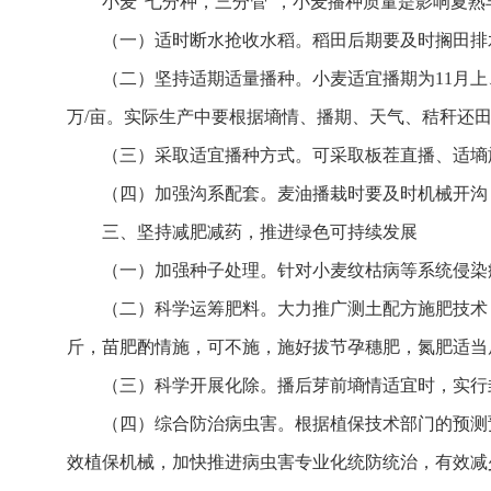
小麦“七分种，三分管”，小麦播种质量是影响夏
（一）适时断水抢收水稻。稻田后期要及时搁田排
（二）坚持适期适量播种。小麦适宜播期为11月上、
万/亩。实际生产中要根据墒情、播期、天气、秸秆还
（三）采取适宜播种方式。可采取板茬直播、适墒
（四）加强沟系配套。麦油播栽时要及时机械开沟
三、坚持减肥减药，推进绿色可持续发展
（一）加强种子处理。针对小麦纹枯病等系统侵染
（二）科学运筹肥料。大力推广测土配方施肥技术，
斤，苗肥酌情施，可不施，施好拔节孕穗肥，氮肥适当
（三）科学开展化除。播后芽前墒情适宜时，实行
（四）综合防治病虫害。根据植保技术部门的预测
效植保机械，加快推进病虫害专业化统防统治，有效减