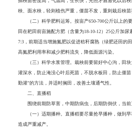
插秧苗密度高，气温高，生长快，光照矛盾激化以后秧
秧、面水秧，轻则植伤严重，僵苗不发，重则栽后秧苗萎缩死
（二）科学肥料运筹。按亩产650-700公斤以上的要
田在耙田前亩施配方肥（含量为18-10-12）25公斤
7:3，前期适当增施氮肥以促进秸秆腐熟（绿肥还田
高氮肥利用率和减少肥料流失，降低面源污染。
（三）科学水浆管理。栽秧前要留好中心沟，田块
灌深水，防止淹没心叶后死苗，不脱水板田，防止僵苗
勤灌”的方法，并适时搁田，改善土壤通气性。
二、直播稻
围绕前期防草害，中期防病虫，后期防倒伏，当前
（一）适期播种。直播稻要尽量抢早播种，做到早茬
造成严重减产。