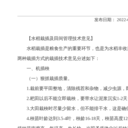
发布日期： 202
【水稻栽插及田间管理技术意见】
水稻栽插是粮食生产的重要环节，也是为水稻丰收
两种栽插方式的栽插技术意见分述如下：
一、机插秧
（一）狠抓栽插质量。
1.栽前要平田整地，清除残茬和杂物，减少虫源
2.耙田以后不能立即栽秧，要带水让泥浆沉实1-2
3.大田栽秧时尽量少留水，但不能排干水，这是
4.秧苗叶龄达到3.5-4叶，秧龄16-18天，秧