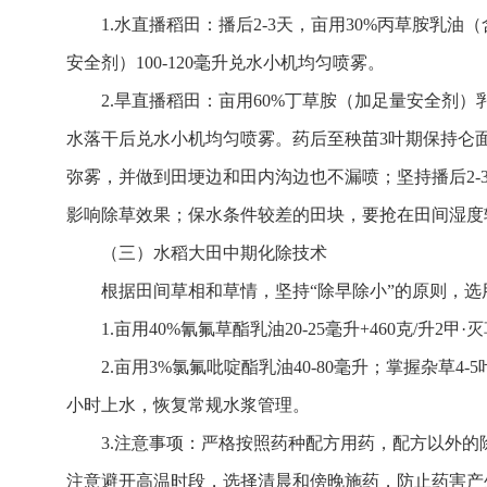
1.水直播稻田：播后2-3天，亩用30%丙草胺乳油（
安全剂）100-120毫升兑水小机均匀喷雾。
2.旱直播稻田：亩用60%丁草胺（加足量安全剂）乳油8
水落干后兑水小机均匀喷雾。药后至秧苗3叶期保持仑
弥雾，并做到田埂边和田内沟边也不漏喷；坚持播后2
影响除草效果；保水条件较差的田块，要抢在田间湿度
（三）水稻大田中期化除技术
根据田间草相和草情，坚持“除早除小”的原则，
1.亩用40%氰氟草酯乳油20-25毫升+460克/升2甲·
2.亩用3%氯氟吡啶酯乳油40-80毫升；掌握杂草
小时上水，恢复常规水浆管理。
3.注意事项：严格按照药种配方用药，配方以外
注意避开高温时段，选择清晨和傍晚施药，防止药害产