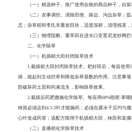
（一）精选种子。推广使用合格的商品种子，自留
（二）农事调控。清除田埂、路边、沟边杂草；提
态；杂草稻和李氏禾重发田块，适度深耕，清理残茎，
（三）物理阻断。重草田在进水口安置尼龙纱网拦
二、化学除草
（一）机插稻大田封闭除草技术
1.栽插前大田封闭除草技术。耙好田后，每亩使用
插，能起到主动控草和降低杂草基数的作用。注意事项
防破坏药土层和药液流失，影响除草效果。
2.栽插后药肥撒施化学除草。每亩用68%吡嘧·苯
秧苗必须达到4.5-5叶才能施药；必须在露水干后均
心叶造成药害；该配方限用于机插稻大田，秧田和直播
（二）直播稻化学除草技术