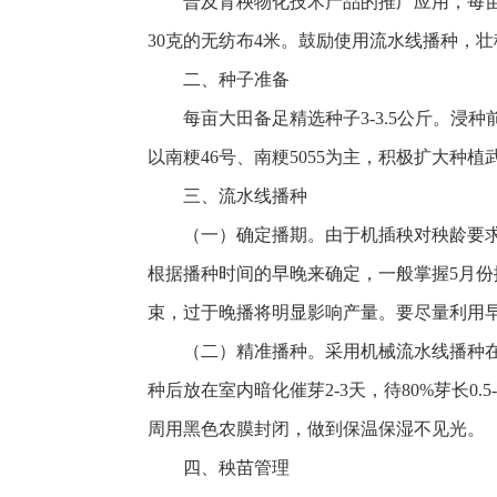
普及育秧物化技术产品的推广应用，每亩大田
30克的无纺布4米。鼓励使用流水线播种，
二、种子准备
每亩大田备足精选种子3-3.5公斤。
以南粳46号、南粳5055为主，积极扩大种植
三、流水线播种
（一）确定播期。由于机插秧对秧龄要
根据播种时间的早晚来确定，一般掌握5月份播种
束，过于晚播将明显影响产量。要尽量利用早
（二）精准播种。采用机械流水线播种
种后放在室内暗化催芽2-3天，待80%芽长
周用黑色农膜封闭，做到保温保湿不见光。
四、秧苗管理