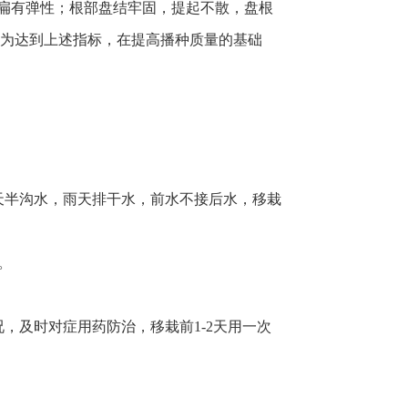
基部粗扁有弹性；根部盘结牢固，提起不散，盘根
-3株。为达到上述指标，在提高播种质量的基础
天半沟水，雨天排干水，前水不接后水，移栽
。
，及时对症用药防治，移栽前1-2天用一次