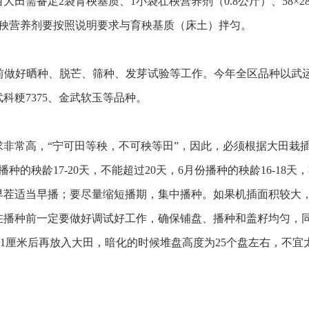
需备足2袋育秧基质、1小袋壮秧营养剂（0.8公斤）、58×28厘米
壮秧营养剂要按照说明要求与育秧基质（床土）拌匀。
浸种前做好晒种、脱芒、筛种、发芽试验等工作。今年全区品种以
武科粳7375、金武软玉等品种。
求非常高，“宁可田等秧，不可秧等田”，因此，必须根据大田栽
的秧龄17-20天，不能超过20天，6月份播种的秧龄16-18天
茬适当早播；要尽量缩短播期，集中播种。如果机插面积较大，
在播种前一定要做好调试好工作，确保铺盘、播种和盖籽均匀，同
0.5-1厘米后再放入大田，暗化的时候堆盘高度为25个盘左右，