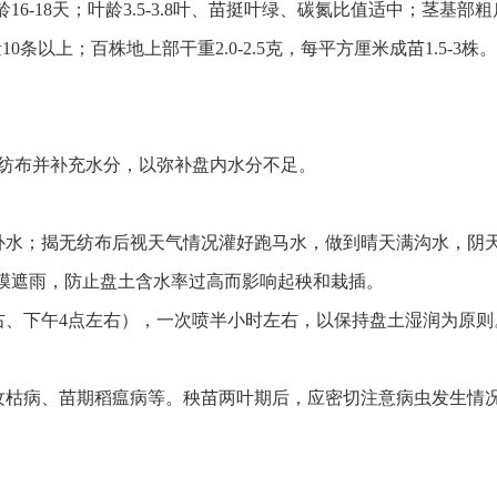
龄16-18天；叶龄3.5-3.8叶、苗挺叶绿、碳氮比值适中；茎
量10条以上；百株地上部干重2.0-2.5克，每平方厘米成苗1.5
无纺布并补充水分，以弥补盘内水分不足。
补水；揭无纺布后视天气情况灌好跑马水，做到晴天满沟水，阴
盖膜遮雨，防止盘土含水率过高而影响起秧和栽插。
右、下午4点左右），一次喷半小时左右，以保持盘土湿润为原则
枯病、苗期稻瘟病等。秧苗两叶期后，应密切注意病虫发生情况