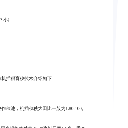
中
小
〗
将机插稻育秧技术介绍如下：
池，机插秧秧大田比一般为1:80-100。