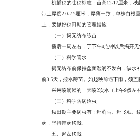
机插秧的壮秧标准：苗高12-17厘米，秧
带土厚度2.0-2.5厘米，厚薄一致，单株白根
上，要抓好秧田期的管理措施：
（一）揭无纺布练苗
播后一周左右，于下午4点钟以后揭开
（二）科学管水
揭无纺布前保持盘面湿润不发白，缺水
前3-5天，控水蹲苗。如起秧前遇下雨，须
采用喷滴灌的一天喷2次水（上午9点左
（三）科学防病治虫
秧田期主要病虫有：稻蓟马、稻飞虱、纹
药，坚持带药移栽。
五、起盘移栽