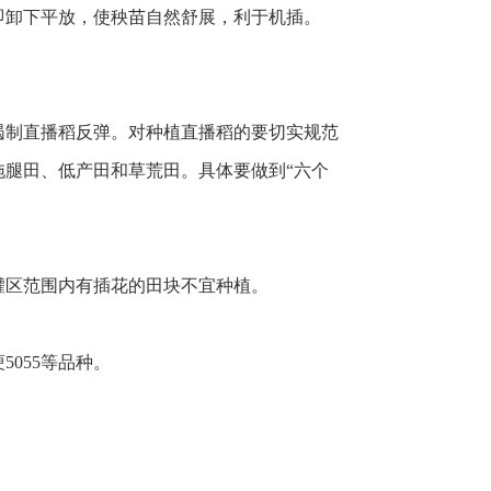
即卸下平放，使秧苗自然舒展，利于机插。
遏制直播稻反弹。对种植直播稻的要切实规范
腿田、低产田和草荒田。具体要做到“六个
灌区范围内有插花的田块不宜种植。
055等品种。