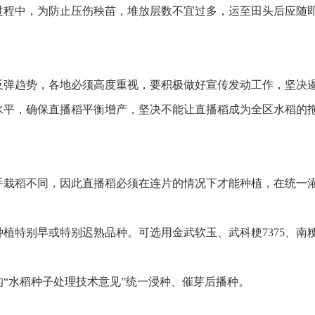
过程中，为防止压伤秧苗，堆放层数不宜过多，运至田头后应随
反弹趋势，各地必须高度重视，要积极做好宣传发动工作，坚决
水平，确保直播稻平衡增产，坚决不能让直播稻成为全区水稻的拖
手栽稻不同，因此直播稻必须在连片的情况下才能种植，在统一
特别早或特别迟熟品种。可选用金武软玉、武科粳7375、南粳5
的“水稻种子处理技术意见”统一浸种、催芽后播种。