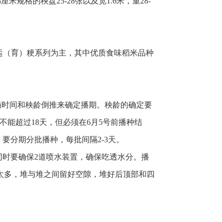
规格的秧盘25-28张以及宽1.6米，重28-
武运（育）粳系列为主，其中优质食味稻米品种
插时间和秧龄倒推来确定播期。秧龄的确定要
，不能超过18天，但必须在6月5号前播种结
要分期分批播种，每批间隔2-3天。
时要确保2道喷水装置，确保吃透水分。播
不宜太多，堆与堆之间留好空隙，堆好后顶部和四