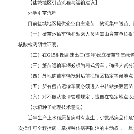
【盐城地区引苗流程与运输建议】
外地引苗流程
目前盐城地区提供企业自主送苗、物流集中送苗、
（一）蟹苗运输车辆和驾乘人员均需由育苗单位提
核酸检测阴性证明。
（二）在G15射阳高速出口(陈洋)设立蟹苗销售
（三）蟹苗运输车辆必须为厢式货车，确保人货分
（四）外地购苗车辆抵射后前往镇区指定等候地点
（五）所有蟹苗运输车辆必须进入中转站接驳蟹苗
（六）对不服从疫情管理规定，擅自在指定地点以
【水稻种子处理技术意见】
近年生产上水稻恶苗病时有发生，少数感病品种危
次操作可全程控病，掌握种传病害防治的主动权，一旦