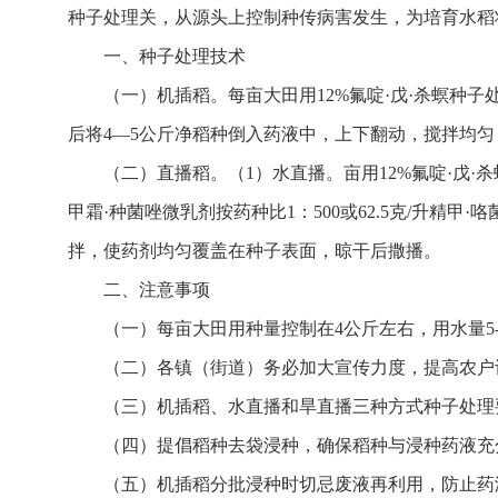
种子处理关，从源头上控制种传病害发生，为培育水稻
一、种子处理技术
（一）机插稻。每亩大田用12%氟啶·戊·杀螟种
后将4—5公斤净稻种倒入药液中，上下翻动，搅拌均匀
（二）直播稻。（1）水直播。亩用12%氟啶·戊·
甲霜·种菌唑微乳剂按药种比1：500或62.5克/升精
拌，使药剂均匀覆盖在种子表面，晾干后撒播。
二、注意事项
（一）每亩大田用种量控制在4公斤左右，用水量5
（二）各镇（街道）务必加大宣传力度，提高农户
（三）机插稻、水直播和旱直播三种方式种子处理
（四）提倡稻种去袋浸种，确保稻种与浸种药液充
（五）机插稻分批浸种时切忌废液再利用，防止药