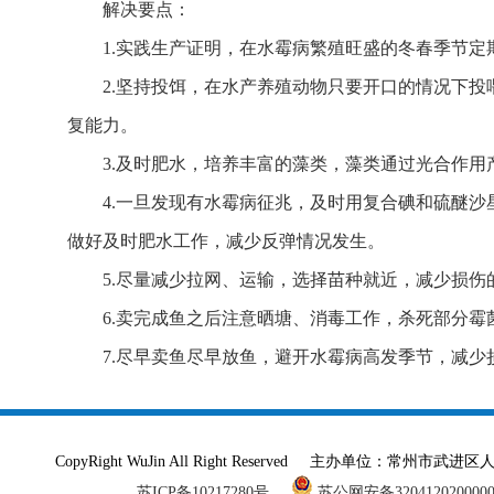
解决要点：
1.实践生产证明，在水霉病繁殖旺盛的冬春季节
2.坚持投饵，在水产养殖动物只要开口的情况下
复能力。
3.及时肥水，培养丰富的藻类，藻类通过光合作
4.一旦发现有水霉病征兆，及时用复合碘和硫醚
做好及时肥水工作，减少反弹情况发生。
5.尽量减少拉网、运输，选择苗种就近，减少损伤
6.卖完成鱼之后注意晒塘、消毒工作，杀死部分
7.尽早卖鱼尽早放鱼，避开水霉病高发季节，减少
CopyRight WuJin All Right Reserved 主办单
苏ICP备10217280号
苏公网安备320412020000