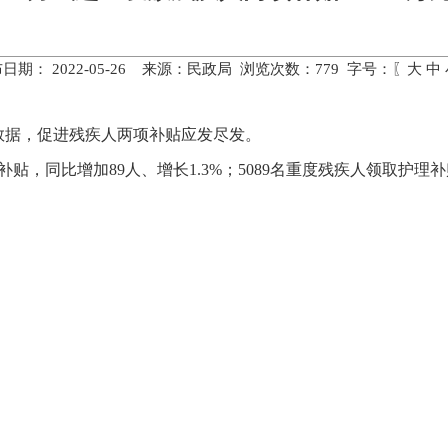
日期： 2022-05-26 来源：民政局 浏览次数：
779
字号：〖
大
中
数据，促进残疾人两项补贴应发尽发。
补贴，同比增加
89
人、增长
1.
3
%
；
50
89
名重度残疾人领取护理补