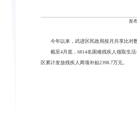
发布
今年以来，武进区民政局按月共享比对
截至
4
月底，
6814
名困难残疾人领取生活
区累计发放残疾人两项补贴
2398.7
万元
。