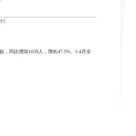
小
〗
贴，同比增加
16
39
人，增长
4
7.5
%
。
1-4
月
全