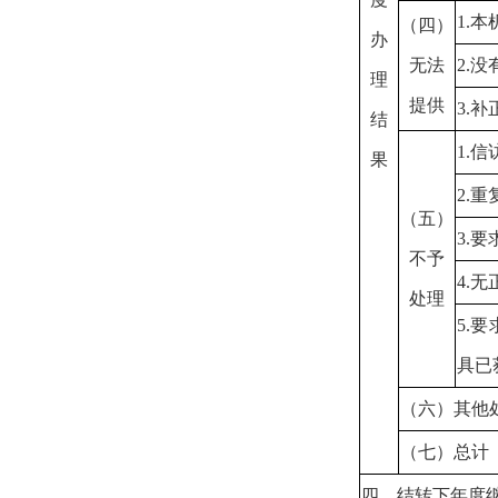
1.
本
（四）
办
无法
2.
没
理
提供
3.
补
结
1.
信
果
2.
重
（五）
3.
要
不予
4.
无
处理
5.
要
具已
（六）其他
（七）总计
四、结转下年度