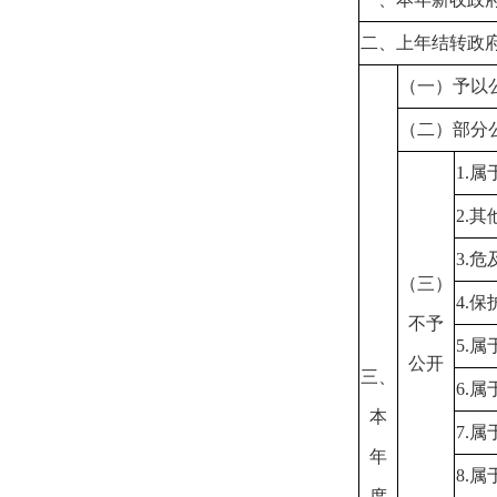
二、上年结转政
（一）予以
（二）部分
1.
属
2.
其
3.
危
（三）
4.
保
不予
5.
属
公开
三、
6.
属
本
7.
属
年
8.
属
度