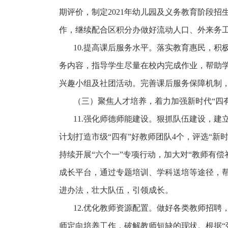
期评价，制定2021年幼儿园及义务教育阶段
作，继续配合区积分办做好流动人口、外来务
10.提高课后服务水平。落实教育惠民，
务内容，指导学生尽量在校内完成作业，帮助
兴趣小组及社团活动。完善课后服务保障机制
（三）聚焦人才培养，着力加强新时代
“四
11.强化师德师能建设。狠抓队伍建设，建
计划打造市级“四有”好教师团队4个，评选“新
持续开展“六个一”专项行动，加大对“教师有偿
成长平台，通过专题培训、学科送培等途径，
进办法，壮大队伍，引领成长。
12.优化教师资源配置。做好各类教师招
师定向培养工作，破解教师短缺的现状。根据“