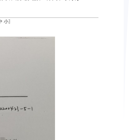
中
小
〗