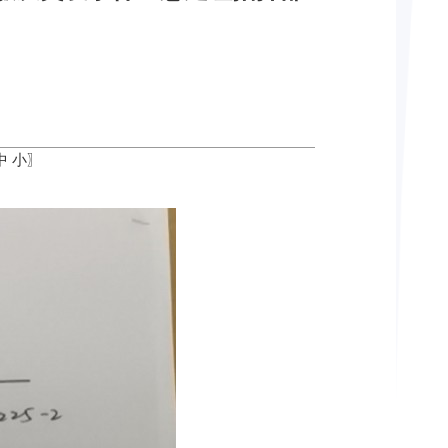
中
小
〗