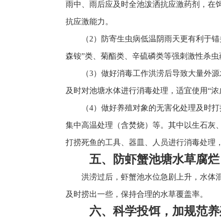
雨中、雨后应及时全池泼洒抗应激药剂，在
抗应激能力。
（2）防寄生虫病低温阴雨天更有利于
森铵”类、菊酯类、辛硫磷类等强刺激性杀虫
（3）做好消毒工作洪涝后导致大量外
及时对池塘水体进行消毒处理，适宜使用“浓
（4）做好养殖对象的无害化处理及时
集中高温处理（含焚烧）等。其中以生石灰
打捞死鱼的工具、器皿、人员进行消毒处理
五、防虾蟹池塘水草腐烂
洪涝过后，虾蟹池水位急剧上升，水体
及时捞出一些，保持合理的水草覆盖率。
六、科学投饵，加规范养