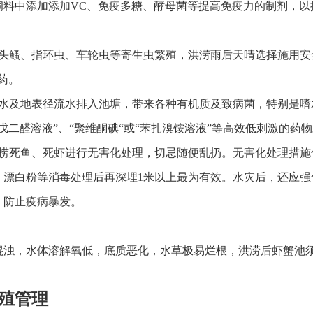
饲料中添加添加VC、免疫多糖、酵母菌等提高免疫力的制剂，以
锚头鳋、指环虫、车轮虫等寄生虫繁殖，洪涝雨后天晴选择施用安
药。
源水及地表径流水排入池塘，带来各种有机质及致病菌，特别是嗜
戊二醛溶液”、“聚维酮碘“或“苯扎溴铵溶液”等高效低刺激的药
打捞死鱼、死虾进行无害化处理，切忌随便乱扔。无害化处理措施
、漂白粉等消毒处理后再深埋1米以上最为有效。水灾后，还应强
，防止疫病暴发。
混浊，水体溶解氧低，底质恶化，水草极易烂根，洪涝后虾蟹池
殖管理