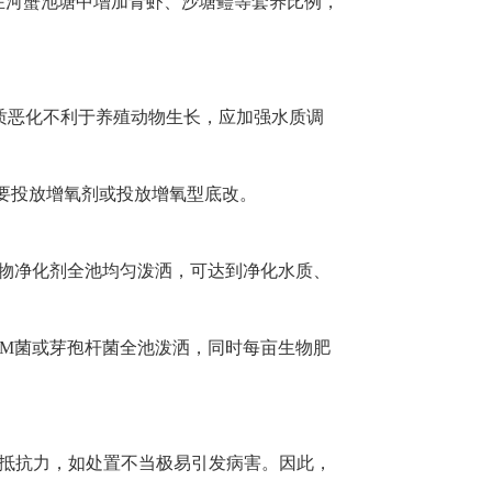
在河蟹池塘中增加青虾、沙塘鳢等套养比例，
质恶化不利于养殖动物生长，应加强水质调
需要投放增氧剂或投放增氧型底改。
物净化剂全池均匀泼洒，可达到净化水质、
EM菌或芽孢杆菌全池泼洒，同时每亩生物肥
低抵抗力，如处置不当极易引发病害。因此，