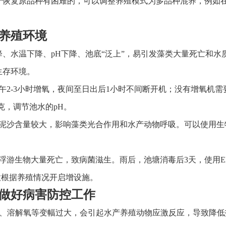
于恢复原品种有困难的，可以调整养殖模式为多品种混养，例如
养殖环境
、水温下降、pH下降、池底“泛上”，易引发藻类大量死亡和水
生存环境。
午2-3小时增氧，夜间至日出后1小时不间断开机；没有增氧机
千克，调节池水的pH。
，泥沙含量较大，影响藻类光合作用和水产动物呼吸。可以使用生
浮游生物大量死亡，致病菌滋生。雨后，池塘消毒后3天，使用
注意根据养殖情况开启增设施。
做好病害防控工作
h、溶解氧等变幅过大，会引起水产养殖动物应激反应，导致降