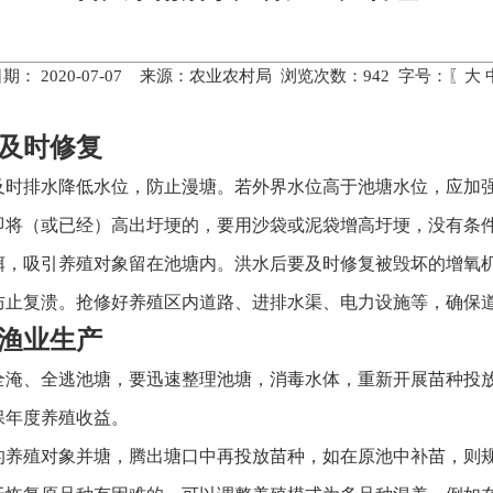
期： 2020-07-07 来源：农业农村局 浏览次数：
942
字号：〖
大
及时修复
及时排水降低水位，防止漫塘。若外界水位高于池塘水位，应加
即将（或已经）高出圩埂的，要用沙袋或泥袋增高圩埂，没有条
饵，吸引养殖对象留在池塘内。洪水后要及时修复被毁坏的增氧
防止复溃。抢修好养殖区内道路、进排水渠、电力设施等，确保
渔业生产
全淹、全逃池塘，要迅速整理池塘，消毒水体，重新开展苗种投
保年度养殖收益。
的养殖对象并塘，腾出塘口中再投放苗种，如在原池中补苗，则