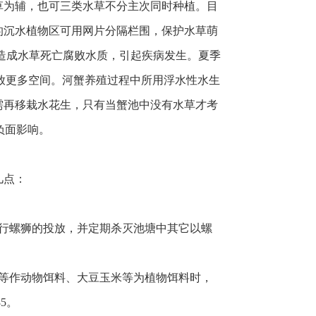
草为辅，也可三类水草不分主次同时种植。目
的沉水植物区可用网片分隔栏围，保护水草萌
，造成水草死亡腐败水质，引起疾病发生。夏季
释放更多空间。河蟹养殖过程中所用浮水性水生
需再移栽水花生，只有当蟹池中没有水草才考
负面影响。
几点：
行螺狮的投放，并定期杀灭池塘中其它以螺
等作动物饵料、大豆玉米等为植物饵料时，
5。