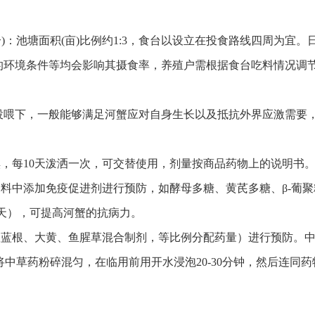
)：池塘面积(亩)比例约1:3，食台以设立在投食路线四周为宜
的环境条件等均会影响其摄食率，养殖户需根据食台吃料情况调
投喂下，一般能够满足河蟹应对自身生长以及抵抗外界应激需要
碘，每10天泼洒一次，可交替使用，剂量按商品药物上的说明书
饲料中添加免疫促进剂进行预防，如酵母多糖、黄芪多糖、β-葡
6天），可提高河蟹的抗病力。
如板蓝根、大黄、鱼腥草混合制剂，等比例分配药量）进行预防。
果事先将中草药粉碎混匀，在临用前用开水浸泡20-30分钟，然后连