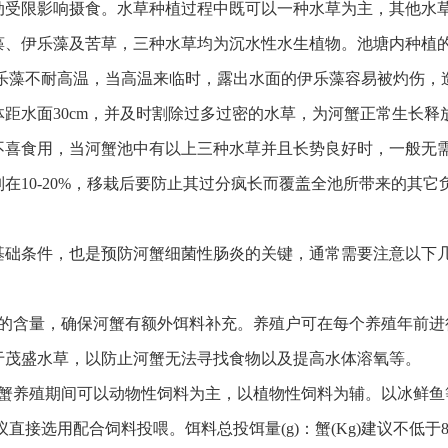
动受限影响摄食。水草种植过程中既可以一种水草为主，其他水
藻、伊乐藻及苦草，三种水草均为沉水性水生植物。池塘内种植
伊乐藻不耐高温，当高温来临时，露出水面的伊乐藻容易被灼伤
距水面30cm，并及时割除过多过密的水草，为河蟹正常生长
不喜食用，当河蟹池中有以上三种水草并且长势良好时，一般无
在10-20%，移栽后要防止其过分疯长而覆盖全池所带来的其它
基础条件，也是预防河蟹细菌性肠炎的关键，通常需要注意以下
料的含量，确保河蟹有额外饵料补充。养殖户可在每个养殖年前进
于茂盛水草，以防止河蟹无法寻找食物以及提高水体溶氧等。
河蟹养殖期间可以动物性饲料为主，以植物性饲料为辅。以冰鲜鱼
直接选用配合饲料投喂。饵料总投饵量(g)：蟹(Kg)建议不低于8