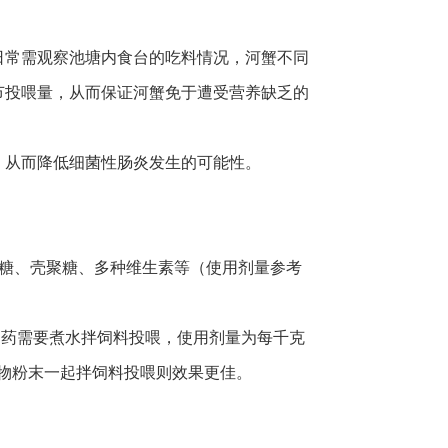
。日常需观察池塘内食台的吃料情况，河蟹不同
节投喂量，从而保证河蟹免于遭受营养缺乏的
，从而降低细菌性肠炎发生的可能性。
。
聚糖、壳聚糖、多种维生素等（使用剂量参考
中药需要煮水拌饲料投喂，使用剂量为每千克
同药物粉末一起拌饲料投喂则效果更佳。