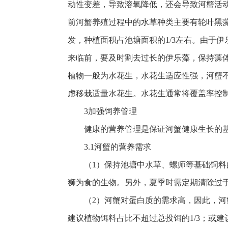
动性变差，导致溶氧降低，还会导致河蟹活
前河蟹养殖过程中的水草种类主要有轮叶黑
发，种植面积占池塘面积的1/3左右。由于
来临前，要及时割去过长的伊乐藻，保持藻体
植物一般为水花生，水花生适应性强，河蟹
虑移栽适量水花生。水花生通常将覆盖率控制
3加强饲养管理
健康的营养管理是保证河蟹健康生长的
3.1河蟹的营养需求
（1）保持池塘中水草、螺师等基础饲
狮为食的生物。另外，夏季时需定期清除过
（2）河蟹对蛋白质的需求高，因此，
建议植物饵料占比不超过总投饵的1/3；或建议