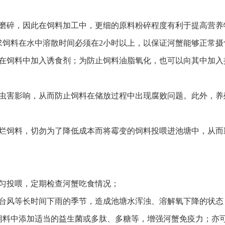
中磨碎，因此在饲料加工中，更细的原料粉碎程度有利于提高营养
求饲料在水中溶散时间必须在2小时以上，以保证河蟹能够正常摄
以在饲料中加入诱食剂；为防止饲料油脂氧化，也可以向其中加入
免虫害影响，从而防止饲料在储放过程中出现腐败问题。此外，养
霉烂饲料，切勿为了降低成本而将霉变的饲料投喂进池塘中，从而
均匀投喂，定期检查河蟹吃食情况；
台风等长时间下雨的季节，造成池塘水浑浊、溶解氧下降的状态
饲料中添加适当的益生菌或多肽、多糖等，增强河蟹免疫力；亦