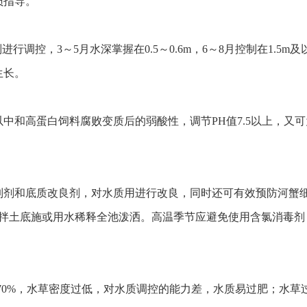
员指导。
行调控，3～5月水深掌握在0.5～0.6m，6～8月控制在1.5m
生长。
中和高蛋白饲料腐败变质后的弱酸性，调节PH值7.5以上，又可
制剂和底质改良剂，对水质用进行改良，同时还可有效预防河蟹
kg，拌土底施或用水稀释全池泼洒。高温季节应避免使用含氯消
-70%，水草密度过低，对水质调控的能力差，水质易过肥；水