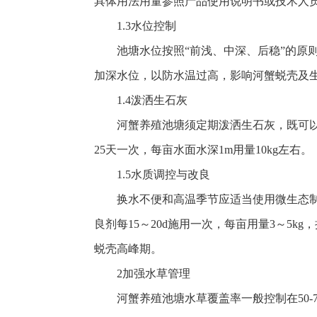
具体用法用量参照产品使用说明书或技术人
1.3水位控制
池塘水位按照“前浅、中深、后稳”的原则进
加深水位，以防水温过高，影响河蟹蜕壳及
1.4泼洒生石灰
河蟹养殖池塘须定期泼洒生石灰，既可以
25天一次，每亩水面水深1m用量10kg左右。
1.5水质调控与改良
换水不便和高温季节应适当使用微生态
良剂每15～20d施用一次，每亩用量3～5
蜕壳高峰期。
2加强水草管理
河蟹养殖池塘水草覆盖率一般控制在50