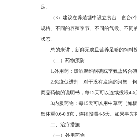
足。
（3）建议在养殖塘中设立食台，食台(个
规格、不同的养殖季节、不同的气候、不同
状态。
总的来讲，新鲜无腐且营养足够的饲料
（二）药物预防
1.外用药：泼洒聚维酮碘或季氨盐络合
2.免疫促进剂：对于没有发病的河蟹，
商品药物的说明书，每15天可以连续投喂4-
3.内服药物：每15天可以用中草药（
蟹体重0.6-0.8克，连续投喂4-5天。如
二、治疗措施
（一）外用药物