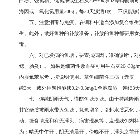
白粉、强氯精、优氯净或生石灰20~30kg/m2等药
海因或二氧化氯用量200g，每20天泼洒1次， 不仅
五、注意消毒与免疫。在饲料中适当添加复合维生
生。此外，做好鱼种的补放准备，补放的鱼种都要用食盐
毒。
六、对已发病的鱼塘，要查找病因，准确诊断，对
鳃、肠炎）。 如果是细菌性败血症可用生石灰20~30g/
内服氟苯尼考，按说明使用。草鱼细菌性三病（赤皮、 烂
续3天，或外用聚维酮碘0.2~0.3mg/L全池泼洒，连
七、连续阴雨天气，谨防鱼塘泛塘。由于持续降雨
其它杂质被雨水带入鱼塘，耗氧增多，引起水质恶化，
动、摄食情况和有无浮头、病害现象等，发现残饵剩料
为：晴天中午开，阴天清晨开，傍晚不开，浮头之前开