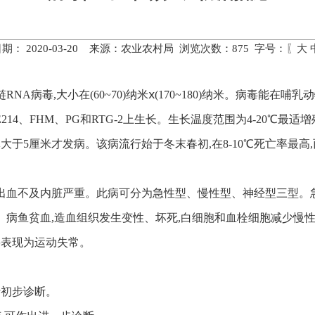
期： 2020-03-20 来源：农业农村局 浏览次数：
875
字号：〖
大
A病毒,大小在(60~70)纳米ⅹ(170~180)纳米。病毒能在哺乳
E214、FHM、PG和RTG-2上生长。生长温度范围为4-20℃最
大于5厘米才发病。该病流行始于冬末春初,在8-10℃死亡率最高
出血不及内脏严重。此病可分为急性型、慢性型、神经型三型。急
病鱼贫血,造血组织发生变性、坏死,白细胞和血栓细胞减少慢性
要表现为运动失常。
行初步诊断。