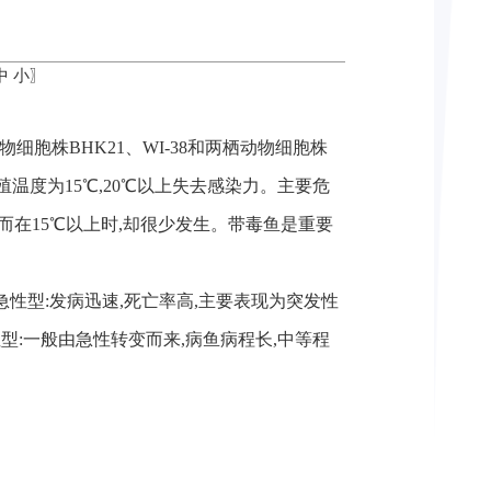
中
小
〗
动物细胞株BHK21、WI-38和两栖动物细胞株
适增殖温度为15℃,20℃以上失去感染力。主要危
,而在15℃以上时,却很少发生。带毒鱼是重要
性型:发病迅速,死亡率高,主要表现为突发性
型:一般由急性转变而来,病鱼病程长,中等程