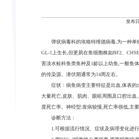
发布日
弹状病毒科的埃格特维德病毒,为一种单链RN
GL-1上生长,但更易在鱼细胞株如BF2、CHS
害淡水鲑科鱼类鱼种及1龄以上幼鱼,一般鱼体
的传染源。潜伏期通常为14周左右。
症状：病鱼病变主要特征是出血,体表的
大量死亡,皮肤、肌肉、眼眶周围及口腔出血。
度死亡率。神经型:发病较慢,死亡率很低,主
诊断方法：
1.可根据流行情况、症状及病理变化进