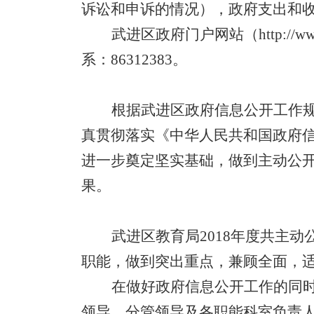
诉讼和申诉的情况），政府支出和
武进区政府门户网站（
http://w
系：
86312383
。
根据武进区政府信息公开工作
真贯彻落实《中华人民共和国政府
进一步奠定坚实基础，做到主动公
果。
武进区教育局
2018
年度共主动
职能，做到突出重点，兼顾全面，
在做好政府信息公开工作的同
领导、分管领导及各职能科室负责