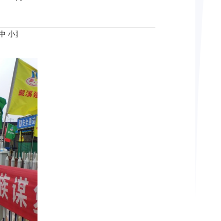
中
小
〗