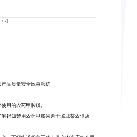
中
小
〗
农产品质量安全应急演练。
使用的农药甲胺磷。
解得知禁用农药甲胺磷购于潞城某农资店，