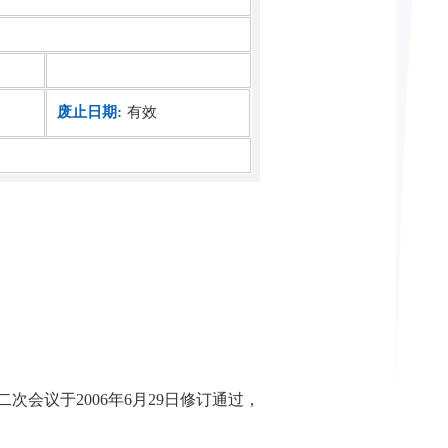
废止日期:
有效
二次会议于
2006
年
6
月
29
日修订通过，