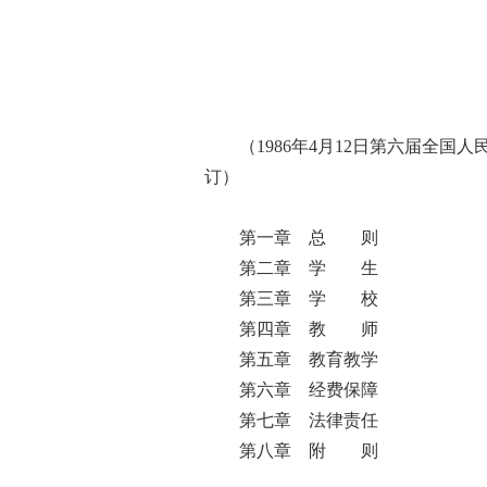
中华人民共
（
1986
年
4
月
12
日第六届全国人
订）
第一章 总 则
第二章 学 生
第三章 学 校
第四章 教 师
第五章 教育教学
第六章 经费保障
第七章 法律责任
第八章 附 则