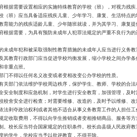
根据需要设置相应的实施特殊教育的学校（班），对视力残疾
校（班）应当具备适应残疾儿童、少年学习、康复、生活特点的
育能力的残疾适龄儿童、少年随班就读，并为其学习、康复提
根据需要，为具有预防未成年人犯罪法规定的严重不良行为的
未成年犯和被采取强制性教育措施的未成年人应当进行义务教
其教育行政部门应当促进学校均衡发展，缩小学校之间办学条
和非重点班。
门不得以任何名义改变或者变相改变公办学校的性质。
关部门依法维护学校周边秩序，保护学生、教师、学校的合法
安全制度和应急机制，对学生进行安全教育，加强管理，及时
校舍安全进行检查；对需要维修、改造的，及时予以维修、改
法剥夺政治权利或者其他不适合从事义务教育工作的人担任工
定收取费用，不得以向学生推销或者变相推销商品、服务等方
。校长应当符合国家规定的任职条件。校长由县级人民政府教
度的学生，学校应当予以批评教育，不得开除。