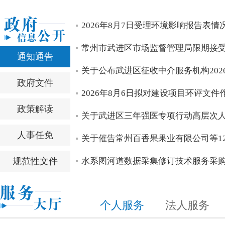
区四套班子领导开展高温慰问活动
全区服务业高质量发展会议召开 全力打造具有武进辨识度、
区四套班子领导开展“八一”走访慰问
中国共产党常州市武进区第十四次代表大会胜利闭幕
区第十四次党代会主席团常务委员会委员看望党代表
null
2026年8月7日受理环境影响报告表情
null
null
null
null
null
常州市武进区市场监督管理局限期接
通知通告
关于公布武进区征收中介服务机构202
政府文件
2026年8月6日拟对建设项目环评文
政策解读
关于武进区三年强医专项行动高层次
人事任免
关于催告常州百香果果业有限公司等12
规范性文件
水系图河道数据采集修订技术服务采
个人服务
法人服务