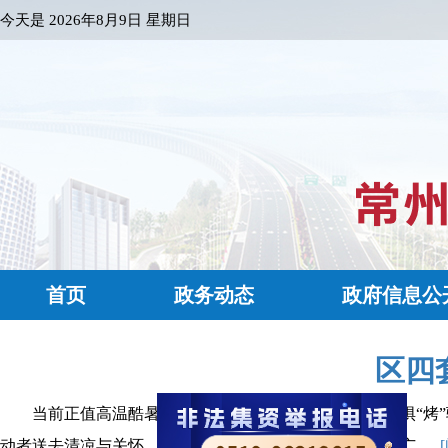
今天是
2026年8月9日 星期日
首页
政务动态
政府信息公
区四
当前正值高温酷暑天气，武进各行各业一线劳动者不惧“烤
动者送去清凉与关怀，并通过他们向全区奋战在高温下的广......